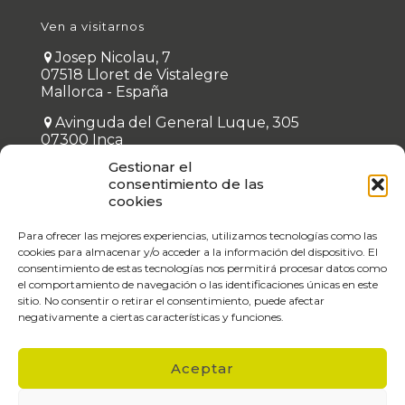
Ven a visitarnos
Josep Nicolau, 7
07518 Lloret de Vistalegre
Mallorca - España
Avinguda del General Luque, 305
07300 Inca
Mallorca - España
Gestionar el
consentimiento de las
Empresa colaboradora
cookies
Calle San Ferran, 43, 2 ° - 07013 Palma
Mallorca
Para ofrecer las mejores experiencias, utilizamos tecnologías como las
cookies para almacenar y/o acceder a la información del dispositivo. El
gotesport.com
consentimiento de estas tecnologías nos permitirá procesar datos como
el comportamiento de navegación o las identificaciones únicas en este
sitio. No consentir o retirar el consentimiento, puede afectar
negativamente a ciertas características y funciones.
Aceptar
© 2026 movisalut.com | Todos los derechos reservados