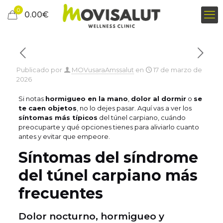
0
0.00
€
Publicado por
MOVusaraAmssalut
en
17 de marzo de
2026
Si notas
hormigueo en la mano
,
dolor al dormir
o
se
te caen objetos
, no lo dejes pasar. Aquí vas a ver los
síntomas más típicos
del túnel carpiano, cuándo
preocuparte y qué opciones tienes para aliviarlo cuanto
antes y evitar que empeore.
Síntomas del síndrome
del túnel carpiano más
frecuentes
Dolor nocturno, hormigueo y