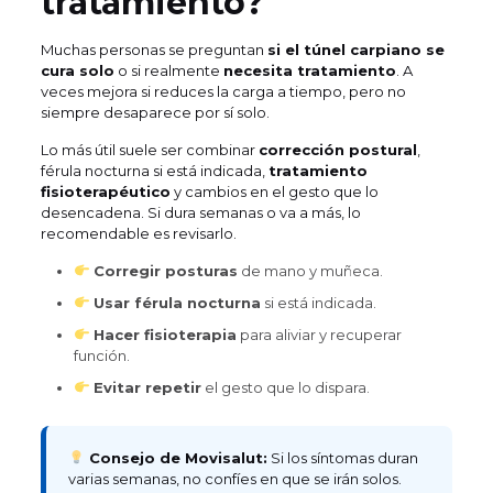
tratamiento?
Muchas personas se preguntan
si el túnel carpiano se
cura solo
o si realmente
necesita tratamiento
. A
veces mejora si reduces la carga a tiempo, pero no
siempre desaparece por sí solo.
Lo más útil suele ser combinar
corrección postural
,
férula nocturna si está indicada,
tratamiento
fisioterapéutico
y cambios en el gesto que lo
desencadena. Si dura semanas o va a más, lo
recomendable es revisarlo.
Corregir posturas
de mano y muñeca.
Usar férula nocturna
si está indicada.
Hacer fisioterapia
para aliviar y recuperar
función.
Evitar repetir
el gesto que lo dispara.
Consejo de Movisalut:
Si los síntomas duran
varias semanas, no confíes en que se irán solos.