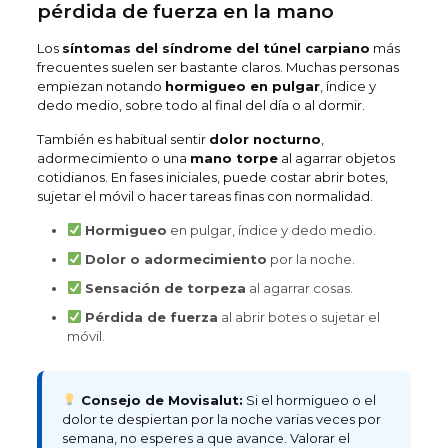
pérdida de fuerza en la mano
Los
síntomas del síndrome del túnel carpiano
más
frecuentes suelen ser bastante claros. Muchas personas
empiezan notando
hormigueo en pulgar
, índice y
dedo medio, sobre todo al final del día o al dormir.
También es habitual sentir
dolor nocturno
,
adormecimiento o una
mano torpe
al agarrar objetos
cotidianos. En fases iniciales, puede costar abrir botes,
sujetar el móvil o hacer tareas finas con normalidad.
Hormigueo
en pulgar, índice y dedo medio.
Dolor o adormecimiento
por la noche.
Sensación de torpeza
al agarrar cosas.
Pérdida de fuerza
al abrir botes o sujetar el
móvil.
Consejo de Movisalut:
Si el hormigueo o el
dolor te despiertan por la noche varias veces por
semana, no esperes a que avance. Valorar el